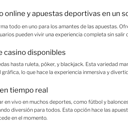
 online y apuestas deportivas en un so
rma todo en uno para los amantes de las apuestas. Of
suarios pueden vivir una experiencia completa sin salir 
e casino disponibles
 hasta ruleta, póker, y blackjack. Esta variedad manti
gráfica, lo que hace la experiencia inmersiva y diverti
en tiempo real
r en vivo en muchos deportes, como fútbol y balonce
ndo diversión para todos. Esta opción hace las apue
ucede en el momento.