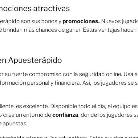
mociones atractivas
terápido son sus bonos y
promociones.
Nuevos jugado
ue brindan más chances de ganar. Estas ventajas hacen
 en Apuesterápido
 su fuerte compromiso con la seguridad online. Usa a
ormación personal y financiera. Así, los jugadores se s
liente, es excelente. Disponible todo el día, el equipo e
o crea un entorno de
confianza
, donde los jugadores s
e apuestas.