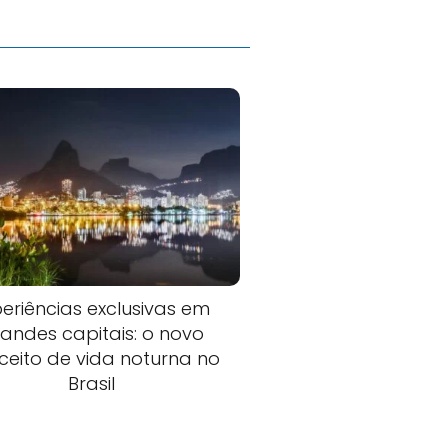
periências exclusivas em
andes capitais: o novo
ceito de vida noturna no
Brasil