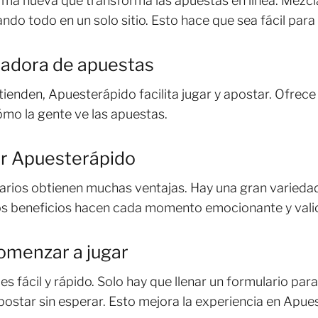
ma nueva que transforma las apuestas en línea. Mezcla 
ando todo en un solo sitio. Esto hace que sea fácil para 
vadora de apuestas
tienden, Apuesterápido facilita jugar y apostar. Ofre
ómo la gente ve las apuestas.
ar Apuesterápido
uarios obtienen muchas ventajas. Hay una gran varieda
tos beneficios hacen cada momento emocionante y vali
omenzar a jugar
s fácil y rápido. Solo hay que llenar un formulario para
ostar sin esperar. Esto mejora la experiencia en Apue