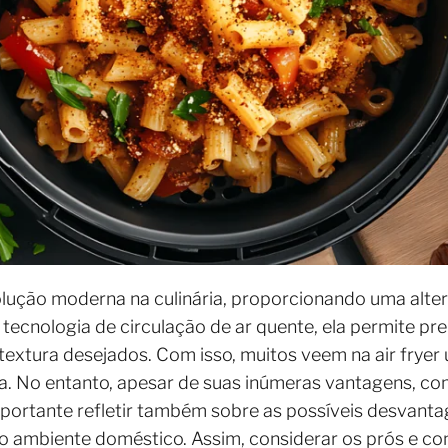
olução moderna na culinária, proporcionando uma alter
o a tecnologia de circulação de ar quente, ela permite
 textura desejados. Com isso, muitos veem na air fryer
ia. No entanto, apesar de suas inúmeras vantagens, co
importante refletir também sobre as possíveis desvan
 ambiente doméstico. Assim, considerar os prós e cont