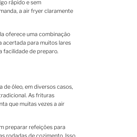
algo rápido e sem
anda, a air fryer claramente
e ela oferece uma combinação
a acertada para muitos lares
 facilidade de preparo.
 de óleo, em diversos casos,
adicional. As frituras
ta que muitas vezes a air
am preparar refeições para
rias rodadas de cozimento. Isso