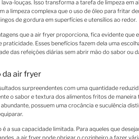
 lava-louças. Isso transforma a tarefa de limpeza em 
a limpeza complexa que o uso de óleo para fritar dem
ingos de gordura em superfícies e utensílios ao redor.
ntagens que a air fryer proporciona, fica evidente qu
 e praticidade. Esses benefícios fazem dela uma escolh
de das refeições diárias sem abrir mão do sabor ou da
da air fryer
esultados surpreendentes com uma quantidade reduzida
te o sabor e textura dos alimentos fritos de maneira tr
 abundante, possuem uma crocância e suculência distin
equiparar.
 é a sua capacidade limitada. Para aqueles que desej
ndes, a air fryer pode obrigar o cozinheiro a fazer vá