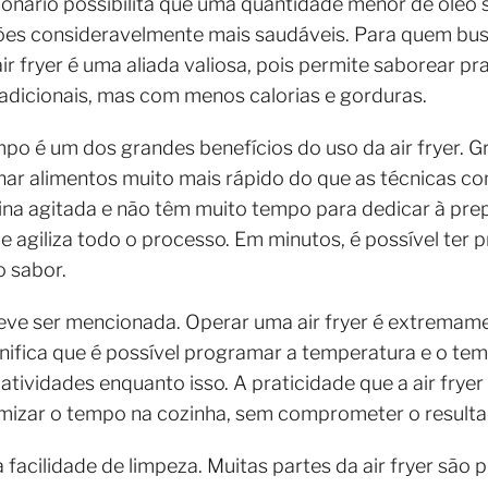
onário possibilita que uma quantidade menor de óleo se
ições consideravelmente mais saudáveis. Para quem bu
air fryer é uma aliada valiosa, pois permite saborear
tradicionais, mas com menos calorias e gorduras.
po é um dos grandes benefícios do uso da air fryer. G
ar alimentos muito mais rápido do que as técnicas con
a agitada e não têm muito tempo para dedicar à prepa
e agiliza todo o processo. Em minutos, é possível ter p
o sabor.
eve ser mencionada. Operar uma air fryer é extremame
gnifica que é possível programar a temperatura e o tem
tividades enquanto isso. A praticidade que a air fryer
izar o tempo na cozinha, sem comprometer o resultado
 facilidade de limpeza. Muitas partes da air fryer são